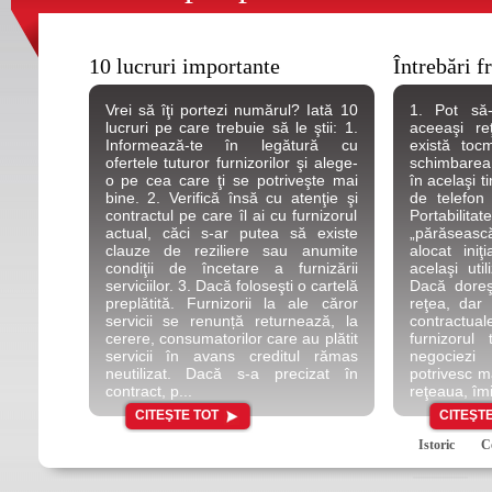
10 lucruri importante
Întrebări f
Vrei să îţi portezi numărul? Iată 10
1. Pot să
lucruri pe care trebuie să le ştii: 1.
aceeaşi re
Informează-te în legătură cu
există toc
ofertele tuturor furnizorilor şi alege-
schimbarea r
o pe cea care ţi se potriveşte mai
în acelaşi 
bine. 2. Verifică însă cu atenţie şi
de telefon 
contractul pe care îl ai cu furnizorul
Portabilita
actual, căci s-ar putea să existe
„părăsească
clauze de reziliere sau anumite
alocat iniţ
condiţii de încetare a furnizării
acelaşi util
serviciilor. 3. Dacă foloseşti o cartelă
Dacă doreş
preplătită. Furnizorii la ale căror
reţea, dar 
servicii se renunță returnează, la
contractual
cerere, consumatorilor care au plătit
furnizorul
servicii în avans creditul rămas
negociezi
neutilizat. Dacă s-a precizat în
potrivesc m
contract, p...
reţeaua, îmi
CITEŞTE TOT
CITEŞTE
Istoric
C