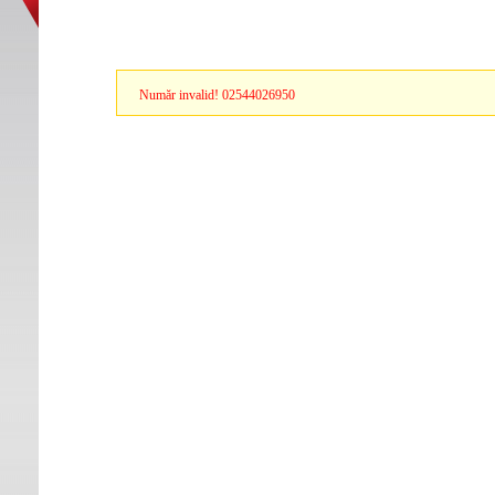
Număr invalid! 02544026950