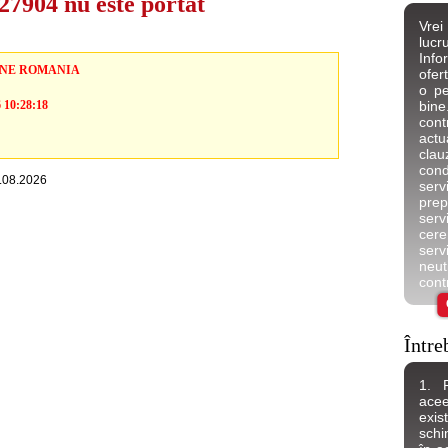
7904 nu este portat
Vrei
lucr
Inf
NE ROMANIA
ofer
o pe
6 10:28:18
bine
cont
actu
cla
cond
7.08.2026
servi
prep
serv
cere
serv
neut
contr
Între
1. 
acee
exis
schi