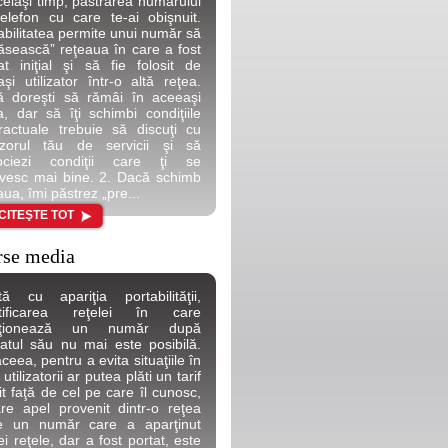
celaşi timp, păstrarea numărului
elefon cu care te-ai obişnuit.
abilitatea permite unui număr să
ăsească” reţeaua în care a fost
at iniţial şi să fie folosit de
aşi utilizator într-o altă reţea.
 doreşti să rămâi în aceeaşi
a, dar să îţi schimbi condiţiile
ractuale trebuie să discuţi cu
izorul tău de servicii şi să
ociezi condiţii care ţi se
ivesc mai bine. 2. Dacă schimb
aua, îmi păstrez „pre...
CITEŞTE TOT
rse media
ă cu apariţia portabilităţii,
ntificarea reţelei în care
cţionează un număr după
atul său nu mai este posibilă.
ceea, pentru a evita situaţiile în
utilizatorii ar putea plăti un tarif
rit faţă de cel pe care îl cunosc,
are apel provenit dintr-o reţea
re un număr care a aparţinut
ei reţele, dar a fost portat, este