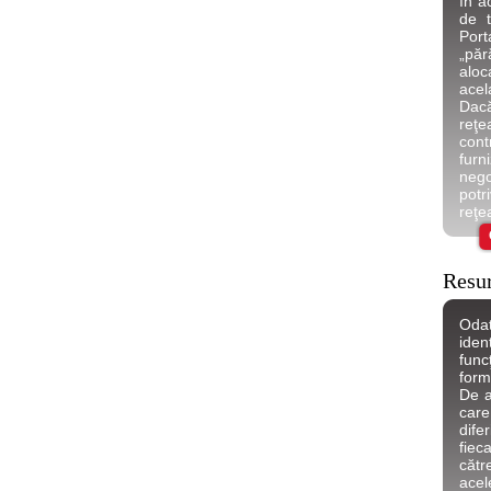
în a
de t
Port
„păr
aloc
acel
Dacă
reţe
cont
furn
neg
potr
reţe
Resu
Odat
ide
fun
form
De a
care 
dife
fiec
căt
acel