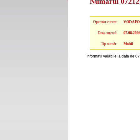
Numarul 072122
Operator curent:
VODAFO
Data curentă:
07.08.202
Tip număr:
Mobil
Informatii valabile la data de 0