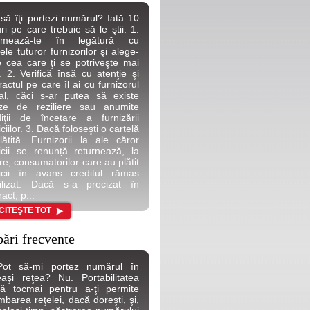
 să îţi portezi numărul? Iată 10
uri pe care trebuie să le ştii: 1.
ormează-te în legătură cu
tele tuturor furnizorilor şi alege-
 cea care ţi se potriveşte mai
. 2. Verifică însă cu atenţie şi
ractul pe care îl ai cu furnizorul
al, căci s-ar putea să existe
uze de reziliere sau anumite
iţii de încetare a furnizării
ciilor. 3. Dacă foloseşti o cartelă
lătită. Furnizorii la ale căror
icii se renunță returnează, la
re, consumatorilor care au plătit
icii în avans creditul rămas
ilizat. Dacă s-a precizat în
act, p...
CITEŞTE TOT
bări frecvente
Pot să-mi portez numărul în
aşi reţea? Nu. Portabilitatea
tă tocmai pentru a-ţi permite
mbarea reţelei, dacă doreşti, şi,