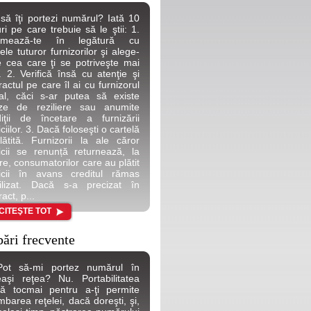
 să îţi portezi numărul? Iată 10
uri pe care trebuie să le ştii: 1.
ormează-te în legătură cu
tele tuturor furnizorilor şi alege-
 cea care ţi se potriveşte mai
. 2. Verifică însă cu atenţie şi
ractul pe care îl ai cu furnizorul
al, căci s-ar putea să existe
uze de reziliere sau anumite
iţii de încetare a furnizării
ciilor. 3. Dacă foloseşti o cartelă
lătită. Furnizorii la ale căror
icii se renunță returnează, la
re, consumatorilor care au plătit
icii în avans creditul rămas
ilizat. Dacă s-a precizat în
act, p...
CITEŞTE TOT
bări frecvente
Pot să-mi portez numărul în
aşi reţea? Nu. Portabilitatea
tă tocmai pentru a-ţi permite
mbarea reţelei, dacă doreşti, şi,