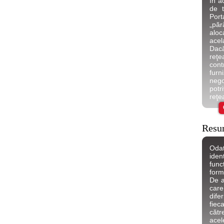
în a
de t
Port
„păr
aloc
acel
Dacă
reţe
cont
furn
neg
potr
reţe
Resu
Odat
ide
fun
form
De a
care 
dife
fiec
căt
acel