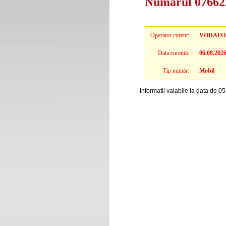
Numarul 076622
Operator curent:
VODAFO
Data curentă:
06.08.202
Tip număr:
Mobil
Informatii valabile la data de 0