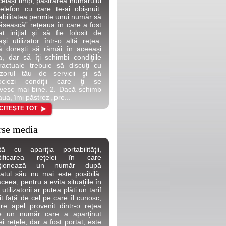
celaşi timp, păstrarea numărului
elefon cu care te-ai obişnuit.
abilitatea permite unui număr să
ăsească” reţeaua în care a fost
at iniţial şi să fie folosit de
aşi utilizator într-o altă reţea.
 doreşti să rămâi în aceeaşi
a, dar să îţi schimbi condiţiile
ractuale trebuie să discuţi cu
izorul tău de servicii şi să
ociezi condiţii care ţi se
ivesc mai bine. 2. Dacă schimb
aua, îmi păstrez „pre...
CITEŞTE TOT
rse media
ă cu apariţia portabilităţii,
ntificarea reţelei în care
cţionează un număr după
atul său nu mai este posibilă.
ceea, pentru a evita situaţiile în
utilizatorii ar putea plăti un tarif
rit faţă de cel pe care îl cunosc,
are apel provenit dintr-o reţea
re un număr care a aparţinut
ei reţele, dar a fost portat, este