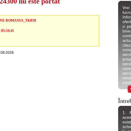
4300 nu este portat
Vrei
lucr
Inf
NE ROMANIA_TKRM
ofer
o pe
6 05:54:41
bine
cont
actu
cla
cond
5.08.2026
servi
prep
serv
cere
serv
neut
contr
Între
1. 
acee
exis
schi